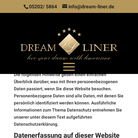
05202/ 5864
info@dream-liner.de
Datenschutz­erklärung
Datenschutzeinstellungen
1. Datenschutz auf einen Blick
Seite wählen
Allgemeine Hinweise
Die folgenden Hinweise geben einen einfachen
Überblick darüber, was mit Ihren personenbezogenen
Daten passiert, wenn Sie diese Website besuchen.
Personenbezogene Daten sind alle Daten, mit denen Sie
persönlich identifiziert werden können. Ausführliche
Informationen zum Thema Datenschutz entnehmen Sie
unserer unter diesem Text aufgeführten
Datenschutzerklärung.
Datenerfassung auf dieser Website